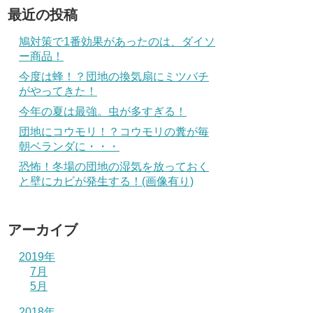
最近の投稿
鳩対策で1番効果があったのは、ダイソ
ー商品！
今度は蜂！？団地の換気扇にミツバチ
がやってきた！
今年の夏は最強。虫が多すぎる！
団地にコウモリ！？コウモリの糞が毎
朝ベランダに・・・
恐怖！冬場の団地の湿気を放っておく
と壁にカビが発生する！(画像有り)
アーカイブ
2019年
7月
5月
2018年