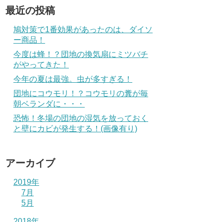
最近の投稿
鳩対策で1番効果があったのは、ダイソ
ー商品！
今度は蜂！？団地の換気扇にミツバチ
がやってきた！
今年の夏は最強。虫が多すぎる！
団地にコウモリ！？コウモリの糞が毎
朝ベランダに・・・
恐怖！冬場の団地の湿気を放っておく
と壁にカビが発生する！(画像有り)
アーカイブ
2019年
7月
5月
2018年