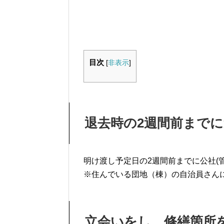
目次
[
非表示
]
退去時の2週間前まで
明け渡し予定日の2週間前までに公社(
※住んでいる団地（棟）の自治員さん
立会いをし、修繕箇所